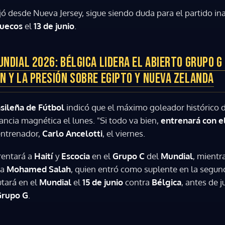
ajó desde Nueva Jersey, sigue siendo duda para el partido in
uecos
el
13 de junio
.
NDIAL 2026: BÉLGICA LIDERA EL ABIERTO GRUPO G
N Y LA PRESIÓN SOBRE EGIPTO Y NUEVA ZELANDA
sileña de Fútbol
indicó que el máximo goleador histórico 
ncia magnética el lunes. "Si todo va bien,
entrenará con e
 entrenador,
Carlo Ancelotti
, el viernes.
rentará a
Haití
y
Escocia
en el
Grupo C
del
Mundial
, mientr
la
Mohamed Salah
, quien entró como suplente en la segun
tará en el
Mundial
el
15 de junio
contra
Bélgica
, antes de 
Grupo G
.