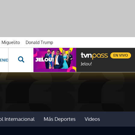
n Miguelito
Donald Trump
EN VIVO
ENIDOS ESPECIALES
NOVELAS
PROGRAMAS
GENTE TVN
PROG
Jelou!
l Internacional
Más Deportes
Videos