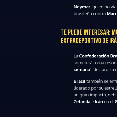
Neymar
, quien no vi
brasileña contra
Marr
TE PUEDE INTERESAR:
MU
EXTRADEPORTIVO DE IRÁ
La
Confederación Bra
someterá a una resona
semana
", declaró su
Brasil
también se enf
liderado por su estrel
un gran impacto, debu
Zelanda
e
Irán
en el