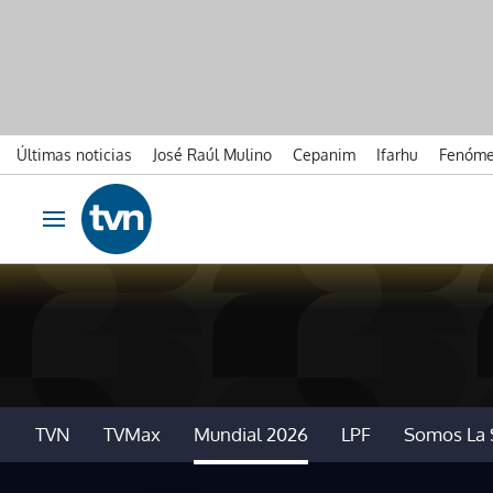
Últimas noticias
José Raúl Mulino
Cepanim
Ifarhu
Fenóme
Ir al contenido
Obrir navegació
TVN
TVMax
Mundial 2026
LPF
Somos La 