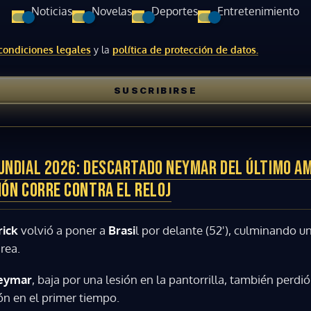
Noticias
Novelas
Deportes
Entretenimiento
ACEPTAR
condiciones legales
y la
política de protección de datos.
SUSCRIBIRSE
UNDIAL 2026: DESCARTADO NEYMAR DEL ÚLTIMO AM
IÓN CORRE CONTRA EL RELOJ
rick
volvió a poner a
Brasi
l por delante (52'), culminando u
rea.
eymar
, baja por una lesión en la pantorrilla, también perdi
ión en el primer tiempo.