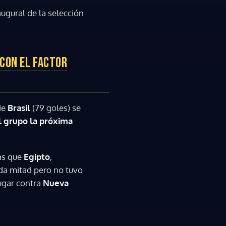
augural de la selección
 CON EL FACTOR
de
Brasil
(79 goles) se
l grupo la próxima
as que
Egipto
,
da mitad pero no tuvo
jugar contra
Nueva