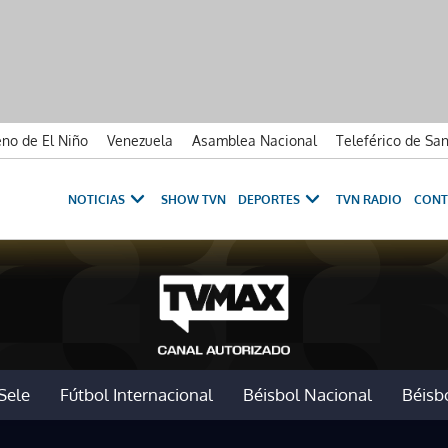
no de El Niño
Venezuela
Asamblea Nacional
Teleférico de Sa
NOTICIAS
SHOW TVN
DEPORTES
TVN RADIO
CONT
Sele
Fútbol Internacional
Béisbol Nacional
Béisbo