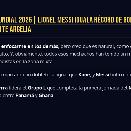
UNDIAL 2026| LIONEL MESSI IGUALA RÉCORD DE GO
NTE ARGELIA
 enfocarme en los demás,
pero creo que es natural, como d
 alto. Y, obviamente, todos esos muchachos han tenido un 
iodistas en la zona mixta.
go marcaron un doblete, al igual que
Kane
, y
Messi
brilló con
erra
lidera el
Grupo L
que completa la primera jornada del
o entre
Panamá
y
Ghana
.