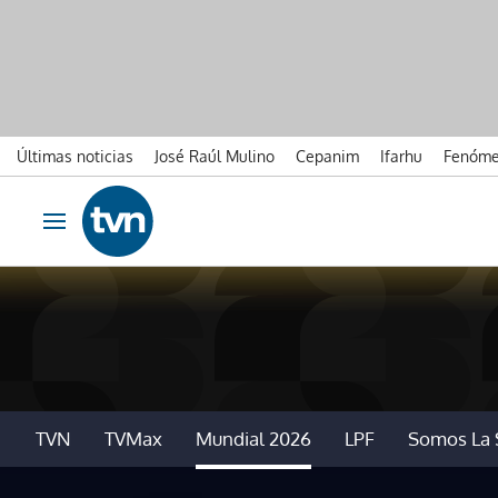
Últimas noticias
José Raúl Mulino
Cepanim
Ifarhu
Fenóme
Ir al contenido
Obrir navegació
TVN
TVMax
Mundial 2026
LPF
Somos La 