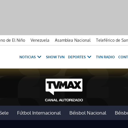
no de El Niño
Venezuela
Asamblea Nacional
Teleférico de Sa
NOTICIAS
SHOW TVN
DEPORTES
TVN RADIO
CONT
Sele
Fútbol Internacional
Béisbol Nacional
Béisbo