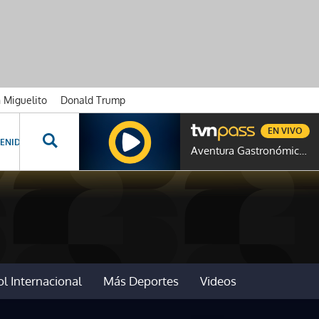
n Miguelito
Donald Trump
EN VIVO
ENIDOS ESPECIALES
NOVELAS
PROGRAMAS
GENTE TVN
PROG
Aventura Gastronómica Colombia
l Internacional
Más Deportes
Videos