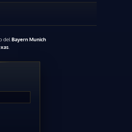
o del
Bayern Munich
exas
.