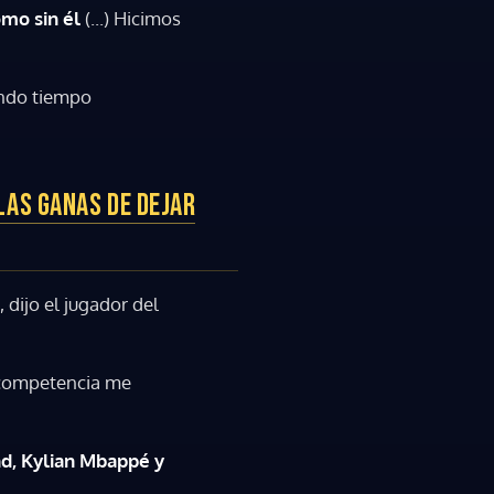
omo sin él
(...) Hicimos
undo tiempo
LAS GANAS DE DEJAR
", dijo el jugador del
a competencia me
nd, Kylian Mbappé y