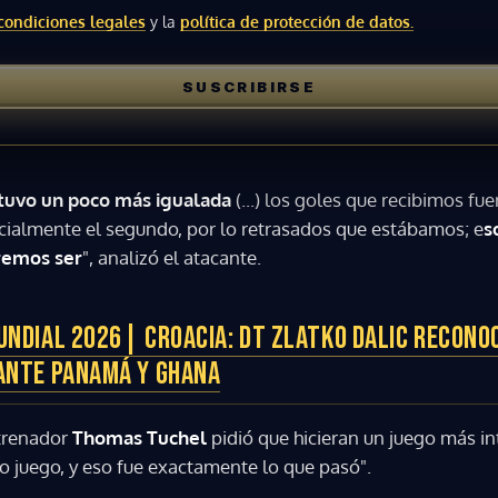
condiciones legales
y la
política de protección de datos.
ACEPTAR
SUSCRIBIRSE
stuvo un poco más igualada
(...) los goles que recibimos fu
cialmente el segundo, por lo retrasados que estábamos; e
s
remos ser
", analizó el atacante.
UNDIAL 2026| CROACIA: DT ZLATKO DALIC RECONO
 ANTE PANAMÁ Y GHANA
trenador
Thomas Tuchel
pidió que hicieran un juego más i
 juego, y eso fue exactamente lo que pasó".