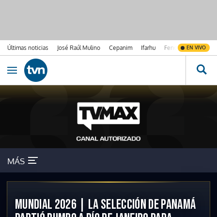
Últimas noticias
José Raúl Mulino
Cepanim
Ifarhu
Fenómeno de El Ni
EN VIVO
Ir al contenido
Obrir navegació
MÁS
MUNDIAL 2026 | LA SELECCIÓN DE PANAMÁ