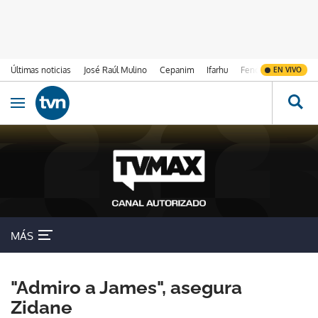
Últimas noticias
José Raúl Mulino
Cepanim
Ifarhu
Fenómeno de El Ni
EN VIVO
Ir al contenido
Obrir navegació
MÁS
"Admiro a James", asegura
Zidane