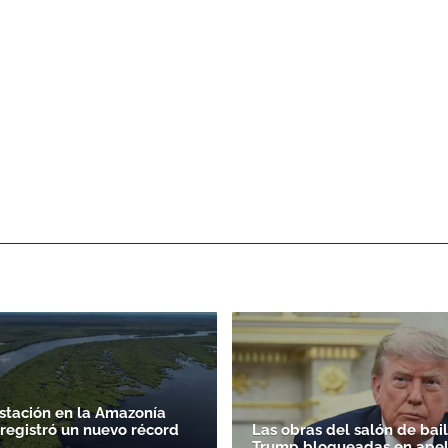
stación en la Amazonía
 registró un nuevo récord
Las obras del salón de bai
Trump bloqueadas en apel