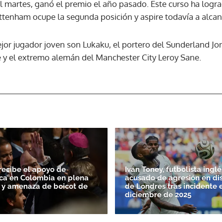
el martes, ganó el premio el año pasado. Este curso ha logra
ttenham ocupe la segunda posición y aspire todavía a alcan
ACEPTAR
or jugador joven son Lukaku, el portero del Sunderland Jor
 y el extremo alemán del Manchester City Leroy Sane.
 recibe el apoyo de
Ivan Toney, futbolista inglé
ca en Colombia en plena
acusado de agresión en di
FA y amenaza de boicot de
de Londres tras incidente 
diciembre de 2025