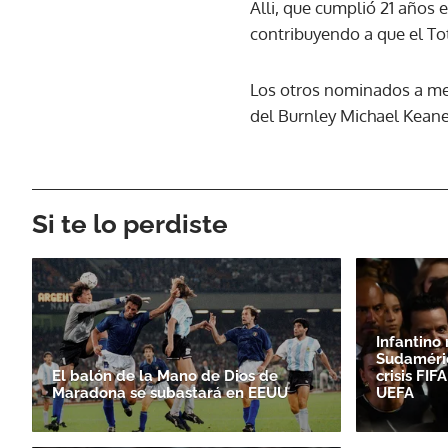
Alli, que cumplió 21 años 
contribuyendo a que el To
Los otros nominados a mej
del Burnley Michael Keane
Si te lo perdiste
Infantino
Sudaméri
El balón de la Mano de Dios de
crisis FI
Maradona se subastará en EEUU
UEFA