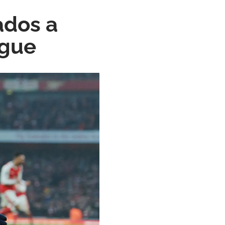
ados a
ague