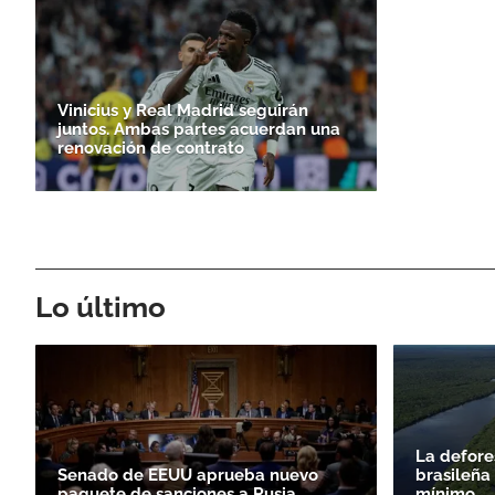
Vinicius y Real Madrid seguirán
juntos. Ambas partes acuerdan una
renovación de contrato
Lo último
La defore
Senado de EEUU aprueba nuevo
brasileña
paquete de sanciones a Rusia
mínimo