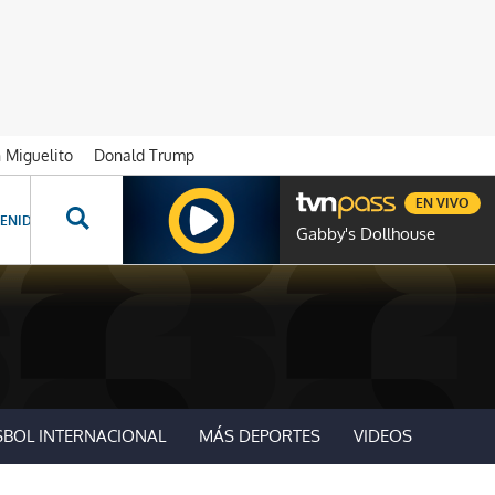
n Miguelito
Donald Trump
EN VIVO
ENIDOS ESPECIALES
NOVELAS
PROGRAMAS
GENTE TVN
PROG
Gabby's Dollhouse
SBOL INTERNACIONAL
MÁS DEPORTES
VIDEOS