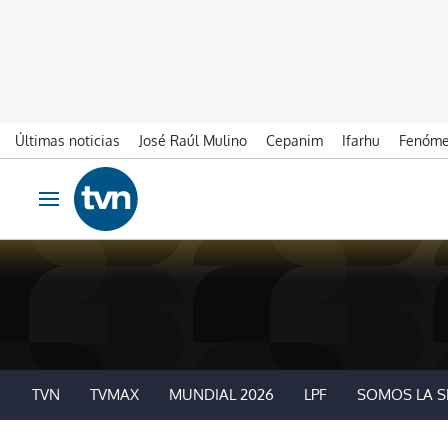
Últimas noticias
José Raúl Mulino
Cepanim
Ifarhu
Fenóme
Ir al contenido
Obrir navegació
TVN
TVMAX
MUNDIAL 2026
LPF
SOMOS LA S