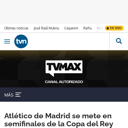
Últimas noticias
José Raúl Mulino
Cepanim
Ifarhu
Fenómeno de El Ni
EN VIVO
Ir al contenido
Obrir navegació
MÁS
Atlético de Madrid se mete en
semifinales de la Copa del Rey