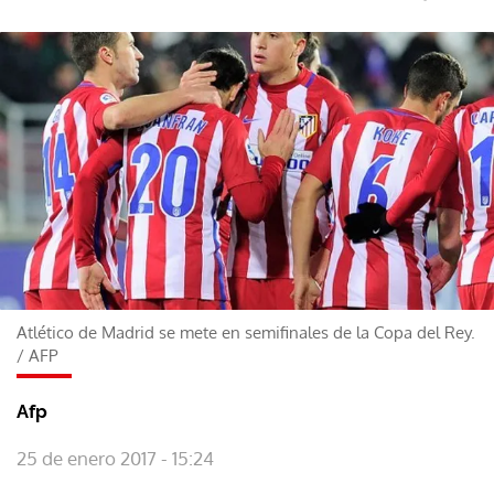
Atlético de Madrid se mete en semifinales de la Copa del Rey.
/
AFP
Afp
25 de enero 2017 - 15:24