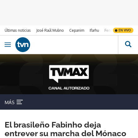
Últimas noticias
José Raúl Mulino
Cepanim
Ifarhu
Fenómeno de El Ni
EN VIVO
Ir al contenido
Obrir navegació
MÁS
El brasileño Fabinho deja
entrever su marcha del Mónaco