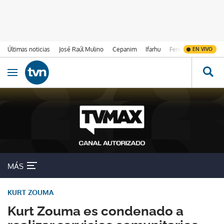
Últimas noticias
José Raúl Mulino
Cepanim
Ifarhu
Fenómeno de El Ni
EN VIVO
Ir al contenido
Obrir navegació
MÁS
KURT ZOUMA
Kurt Zouma es condenado a