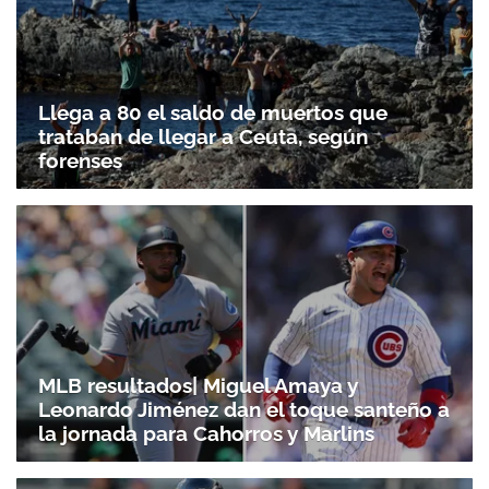
Llega a 80 el saldo de muertos que
trataban de llegar a Ceuta, según
forenses
MLB resultados| Miguel Amaya y
Leonardo Jiménez dan el toque santeño a
la jornada para Cahorros y Marlins