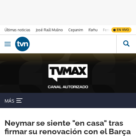
Últimas noticias
José Raúl Mulino
Cepanim
Ifarhu
Fenómeno de El Ni
EN VIVO
Ir al contenido
Obrir navegació
MÁS
Neymar se siente "en casa" tras
firmar su renovación con el Barça