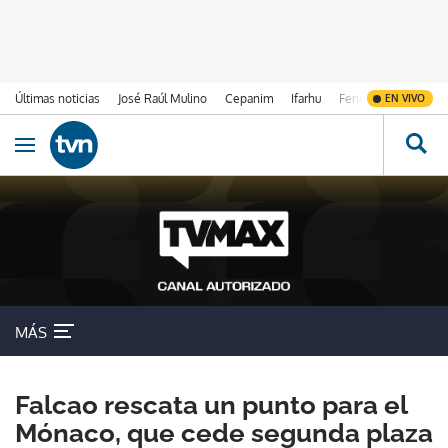
Últimas noticias
José Raúl Mulino
Cepanim
Ifarhu
Fenómeno de El Ni
EN VIVO
Ir al contenido
Obrir navegació
MÁS
Falcao rescata un punto para el
Mónaco, que cede segunda plaza