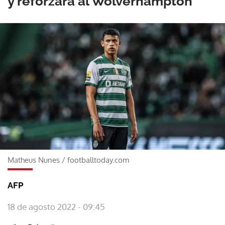
y reforzará al Wolverhampton
Matheus Nunes
/
footballtoday.com
AFP
18 de agosto 2022 - 09:45