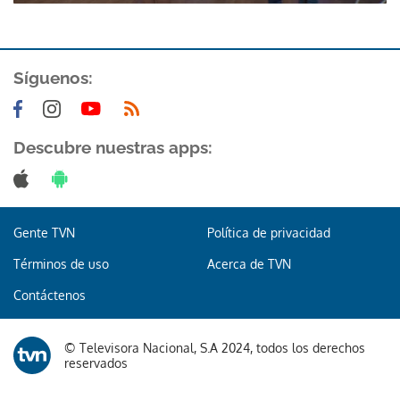
Síguenos:
Descubre nuestras apps:
Gente TVN
Política de privacidad
Términos de uso
Acerca de TVN
Contáctenos
© Televisora Nacional, S.A 2024, todos los derechos
reservados
Gracias por suscribirte a nuestro boletín.