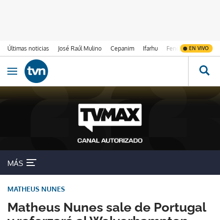
Últimas noticias
José Raúl Mulino
Cepanim
Ifarhu
Fenómeno de El Ni
EN VIVO
Ir al contenido
Obrir navegació
MÁS
MATHEUS NUNES
Matheus Nunes sale de Portugal