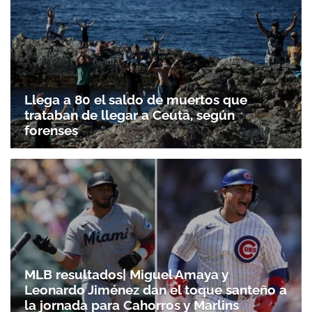
Llega a 80 el saldo de muertos que
trataban de llegar a Ceuta, según
forenses
MLB resultados| Miguel Amaya y
Leonardo Jiménez dan el toque santeño a
la jornada para Cahorros y Marlins