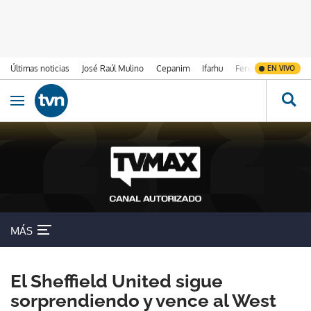
Últimas noticias
José Raúl Mulino
Cepanim
Ifarhu
Fenómeno de El Ni
EN VIVO
Ir al contenido
Obrir navegació
MÁS
El Sheffield United sigue
sorprendiendo y vence al West