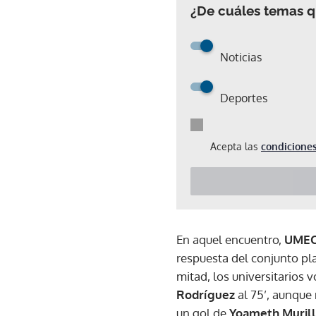
¿De cuáles temas qu
Noticias
Deportes
Acepta las
condiciones
En aquel encuentro,
UMEC
respuesta del conjunto pl
mitad, los universitarios
Rodríguez
al 75’, aunque
un gol de
Yoameth Muril