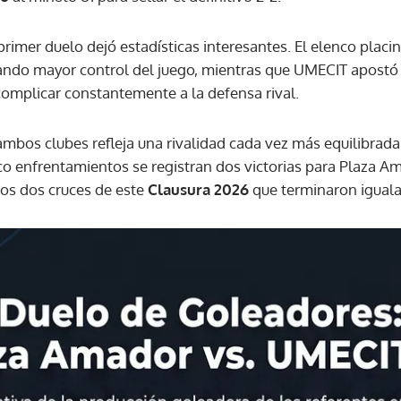
primer duelo dejó estadísticas interesantes. El elenco plac
ACEPTAR
do mayor control del juego, mientras que UMECIT apostó po
complicar constantemente a la defensa rival.
e ambos clubes refleja una rivalidad cada vez más equilibrada
nco enfrentamientos se registran dos victorias para Plaza 
os dos cruces de este
Clausura 2026
que terminaron iguala