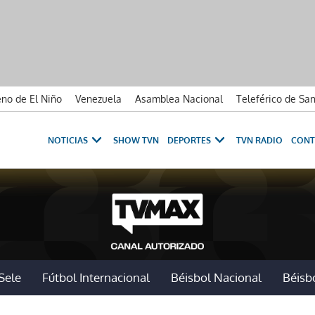
no de El Niño
Venezuela
Asamblea Nacional
Teleférico de Sa
NOTICIAS
SHOW TVN
DEPORTES
TVN RADIO
CONT
Sele
Fútbol Internacional
Béisbol Nacional
Béisbo