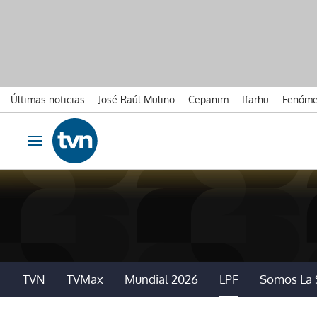
Últimas noticias
José Raúl Mulino
Cepanim
Ifarhu
Fenóme
Ir al contenido
Obrir navegació
TVN
TVMax
Mundial 2026
LPF
Somos La 