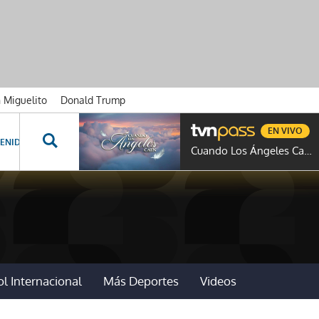
n Miguelito
Donald Trump
EN VIVO
ENIDOS ESPECIALES
NOVELAS
PROGRAMAS
GENTE TVN
PROG
Cuando Los Ángeles Caen
l Internacional
Más Deportes
Videos