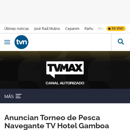
Últimas noticias
José Raúl Mulino
Cepanim
Ifarhu
Fenómeno de El Ni
EN VIVO
Ir al contenido
Obrir navegació
MÁS
Anuncian Torneo de Pesca
Navegante TV Hotel Gamboa