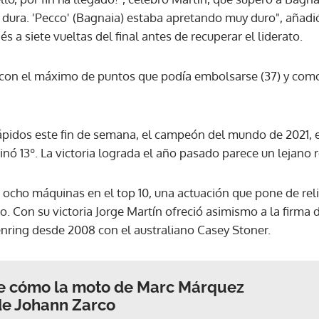
 dura. 'Pecco' (Bagnaia) estaba apretando muy duro", añadió
és a siete vueltas del final antes de recuperar el liderato.
ACEPTAR
 con el máximo de puntos que podía embolsarse (37) y co
rápidos este fin de semana, el campeón del mundo de 2021, e
ó 13º. La victoria lograda el año pasado parece un lejano r
us ocho máquinas en el top 10, una actuación que pone de re
o. Con su victoria Jorge Martín ofreció asimismo a la firma
enring desde 2008 con el australiano Casey Stoner.
re cómo la moto de Marc Márquez
 de Johann Zarco