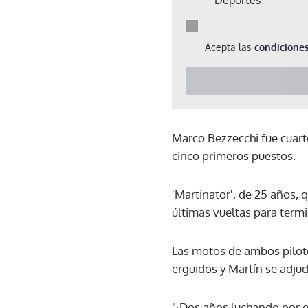
Acepta las
condiciones
Marco Bezzecchi fue cuarto
cinco primeros puestos.
'Martinator', de 25 años, q
últimas vueltas para term
Las motos de ambos piloto
erguidos y Martín se adjud
"¡Dos años luchando por el