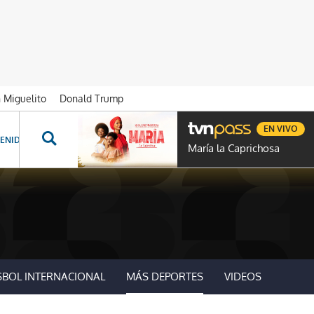
n Miguelito
Donald Trump
EN VIVO
ENIDOS ESPECIALES
NOVELAS
PROGRAMAS
GENTE TVN
PROG
María la Caprichosa
SBOL INTERNACIONAL
MÁS DEPORTES
VIDEOS