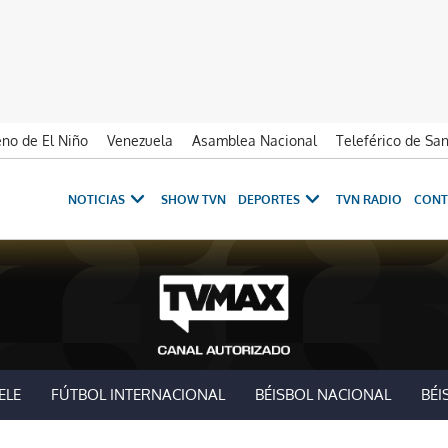
no de El Niño
Venezuela
Asamblea Nacional
Teleférico de Sa
NOTICIAS
SHOW TVN
DEPORTES
TVN RADIO
CONT
ELE
FÚTBOL INTERNACIONAL
BÉISBOL NACIONAL
BÉI