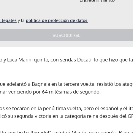
 legales
y la
política de protección de datos.
SUSCRIBIRSE
 y Luca Marini quinto, con sendas Ducati, lo que hizo que l
ue adelantó a Bagnaia en la tercera vuelta, resistió los ataq
inar venciendo por 64 milésimas de segundo.
s se tocaron en la penúltima vuelta, pero el español y el i
icó su segunda victoria en la categoría reina después del GP 
Gracias por suscribirte a nuestro boletín.
lo, por fin ha llegado!", celebró Martín, que superó a Bagn