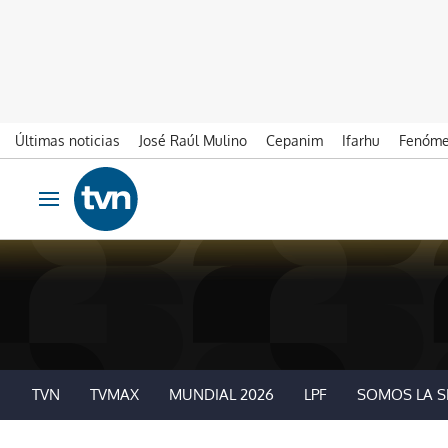
Últimas noticias
José Raúl Mulino
Cepanim
Ifarhu
Fenóme
Ir al contenido
Obrir navegació
TVN
TVMAX
MUNDIAL 2026
LPF
SOMOS LA S