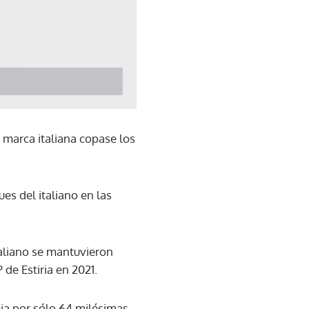
a marca italiana copase los
ues del italiano en las
taliano se mantuvieron
de Estiria en 2021.
aia por sólo 64 milésimas.