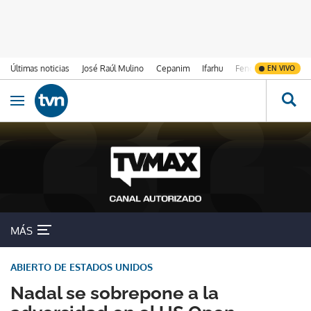
Últimas noticias
José Raúl Mulino
Cepanim
Ifarhu
Fenómeno de El Ni
EN VIVO
Ir al contenido
Obrir navegació
MÁS
ABIERTO DE ESTADOS UNIDOS
Nadal se sobrepone a la