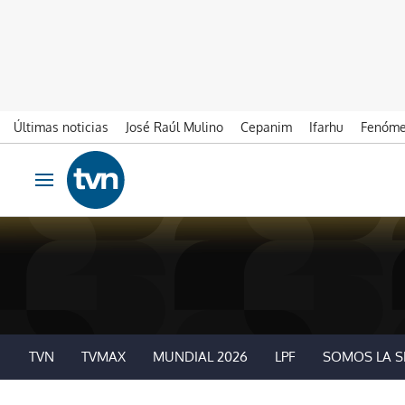
Últimas noticias
José Raúl Mulino
Cepanim
Ifarhu
Fenóme
Ir al contenido
Obrir navegació
TVN
TVMAX
MUNDIAL 2026
LPF
SOMOS LA S