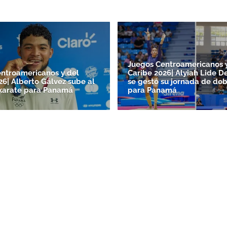
Juegos Centroamericanos 
ntroamericanos y del
Caribe 2026| Alyiah Lide De
26| Alberto Gálvez sube al
se gestó su jornada de dob
karate para Panamá
para Panamá