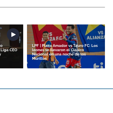
co
LPF | Plaza Amador vs Tauro FC: Los
 Liga CEO
leones se llevaron el Clásico
y
Nacional en una noche de los
Murillos