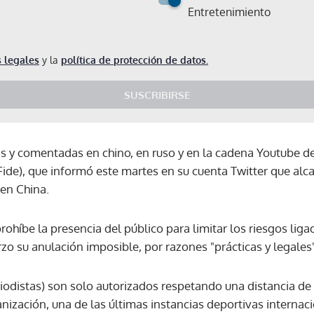
Entretenimiento
 legales
y la
política de protección de datos.
SUSCRIBIRSE
as y comentadas en chino, en ruso y en la cadena Youtube d
Fide), que informó este martes en su cuenta Twitter que alc
 en China.
prohíbe la presencia del público para limitar los riesgos lig
zo su anulación imposible, por razones "prácticas y legales"
riodistas) son solo autorizados respetando una distancia de
anización, una de las últimas instancias deportivas interna
Gracias por suscribirte a nuestro boletín.