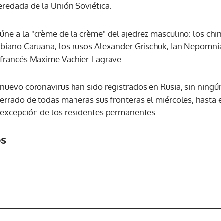
eredada de la Unión Soviética.
ACEPTAR
eúne a la "crème de la crème" del ajedrez masculino: los ch
biano Caruana, los rusos Alexander Grischuk, Ian Nepomniac
l francés Maxime Vachier-Lagrave.
 nuevo coronavirus han sido registrados en Rusia, sin ningú
a cerrado de todas maneras sus fronteras el miércoles, hasta e
 excepción de los residentes permanentes.
os