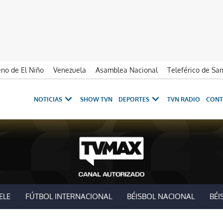
no de El Niño
Venezuela
Asamblea Nacional
Teleférico de Sa
NOTICIAS
SHOW TVN
DEPORTES
TVN RADIO
CONT
ELE
FÚTBOL INTERNACIONAL
BÉISBOL NACIONAL
BÉI