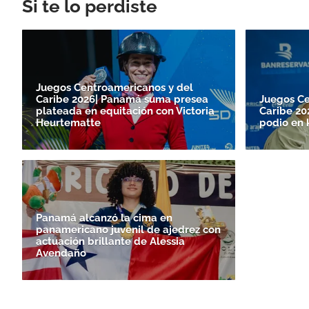
Si te lo perdiste
Juegos Centroamericanos y del
Caribe 2026| Panamá suma presea
Juegos Ce
plateada en equitación con Victoria
Caribe 20
Heurtematte
podio en 
Panamá alcanzó la cima en
panamericano juvenil de ajedrez con
actuación brillante de Alessia
Avendaño