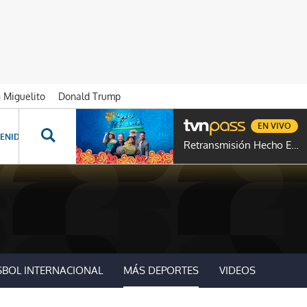
n Miguelito
Donald Trump
EN VIVO
ENIDOS ESPECIALES
NOVELAS
PROGRAMAS
GENTE TVN
PROG
Retransmisión Hecho En Panamá
SBOL INTERNACIONAL
MÁS DEPORTES
VIDEOS