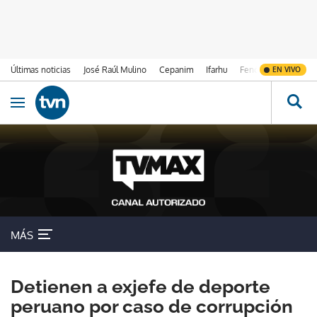
Últimas noticias
José Raúl Mulino
Cepanim
Ifarhu
Fenómeno de El Ni
EN VIVO
Ir al contenido
Obrir navegació
MÁS
Detienen a exjefe de deporte
peruano por caso de corrupción