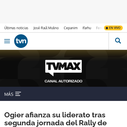
Últimas noticias
José Raúl Mulino
Cepanim
Ifarhu
Fenómeno de El Ni
EN VIVO
Ir al contenido
Obrir navegació
MÁS
Ogier afianza su liderato tras
segunda jornada del Rally de