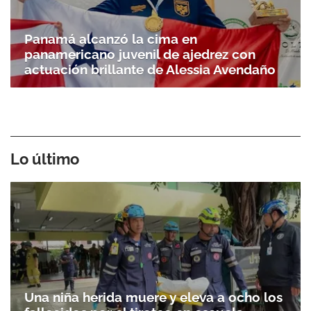
Panamá alcanzó la cima en
panamericano juvenil de ajedrez con
actuación brillante de Alessia Avendaño
Lo último
Una niña herida muere y eleva a ocho los