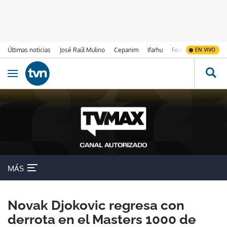
Últimas noticias
José Raúl Mulino
Cepanim
Ifarhu
Fenómeno de El Ni
EN VIVO
Ir al contenido
Obrir navegació
MÁS
Novak Djokovic regresa con
derrota en el Masters 1000 de