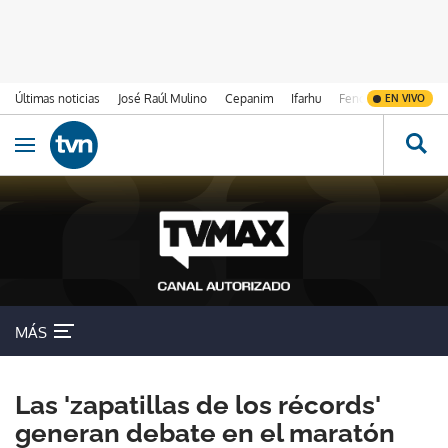
Últimas noticias
José Raúl Mulino
Cepanim
Ifarhu
Fenómeno de El Ni
EN VIVO
Ir al contenido
Obrir navegació
MÁS
Las 'zapatillas de los récords'
generan debate en el maratón