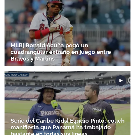
ACEPTAR
MLB| Ronald Acuña pegó un
cuadrangular extraño en juego entre
Bravos y Marlins
Serie del Caribe Kids| Elpidio Pinto: coach
manifiesta que Panamá ha trabajado
bastante en todas sus líneas