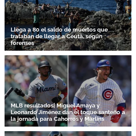
Llega a 80 el saldo de muertos que
trataban de llegar a Ceuta, según
forenses
MLB resultados| Miguel Amaya y
Leonardo Jiménez dan el toque santeño a
la jornada para Cahorros y Marlins
Gracias por suscribirte a nuestro boletín.