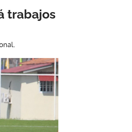
á trabajos
onal.