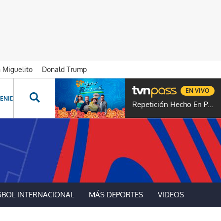
n Miguelito
Donald Trump
EN VIVO
ENIDOS ESPECIALES
NOVELAS
PROGRAMAS
GENTE TVN
PROG
Repetición Hecho En Panamá
SBOL INTERNACIONAL
MÁS DEPORTES
VIDEOS