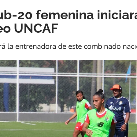
ub-20 femenina iniciar
neo UNCAF
erá la entrenadora de este combinado naci