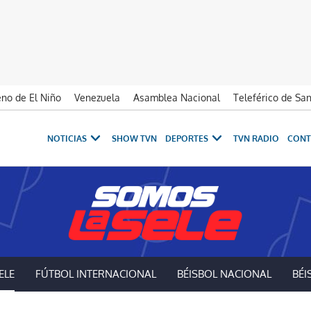
no de El Niño
Venezuela
Asamblea Nacional
Teleférico de Sa
NOTICIAS
SHOW TVN
DEPORTES
TVN RADIO
CONT
ELE
FÚTBOL INTERNACIONAL
BÉISBOL NACIONAL
BÉI