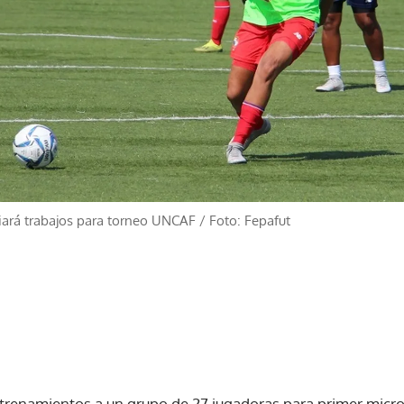
iará trabajos para torneo UNCAF
/
Foto: Fepafut
ntrenamientos a un grupo de 27 jugadoras para primer micro