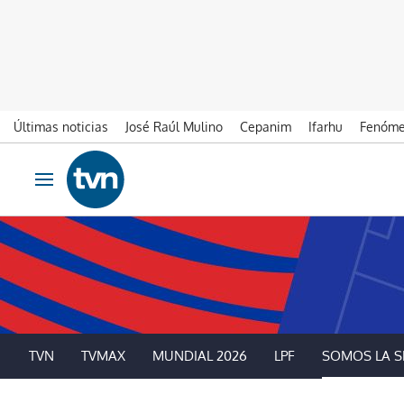
Últimas noticias
José Raúl Mulino
Cepanim
Ifarhu
Fenóme
Ir al contenido
Obrir navegació
TVN
TVMAX
MUNDIAL 2026
LPF
SOMOS LA S