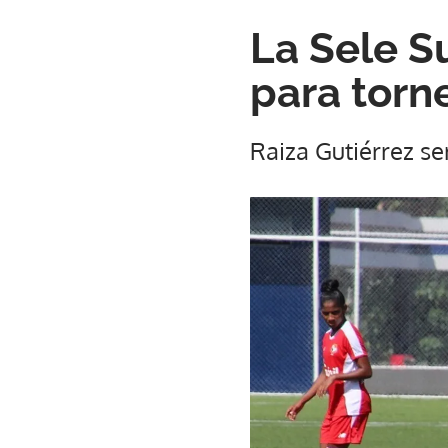
La Sele S
para tor
Raiza Gutiérrez s