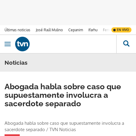
Últimas noticias
José Raúl Mulino
Cepanim
Ifarhu
Fenómeno de El Ni
EN VIVO
Ir al contenido
Obrir navegació
Noticias
Abogada habla sobre caso que
supuestamente involucra a
sacerdote separado
Abogada habla sobre caso que supuestamente involucra a
sacerdote separado
/
TVN Noticias