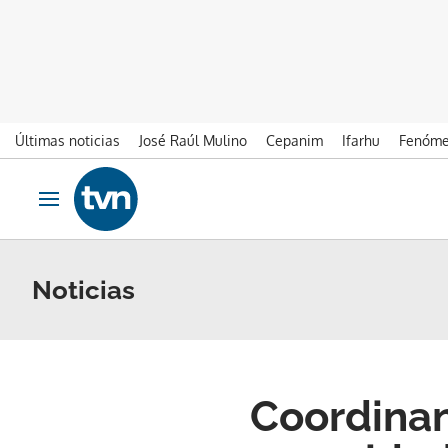
Últimas noticias
José Raúl Mulino
Cepanim
Ifarhu
Fenóme
Ir al contenido
Obrir navegació
Noticias
Coordinan