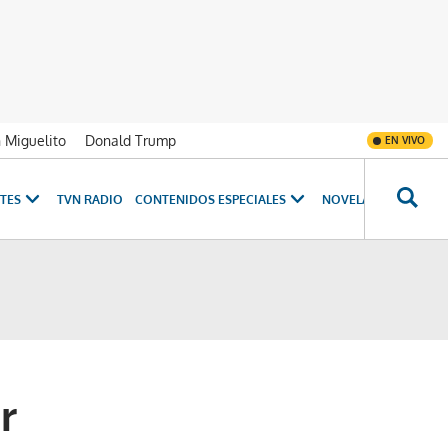
n Miguelito
Donald Trump
EN VIVO
TES
TVN RADIO
CONTENIDOS ESPECIALES
NOVELAS
PROGRAM
r