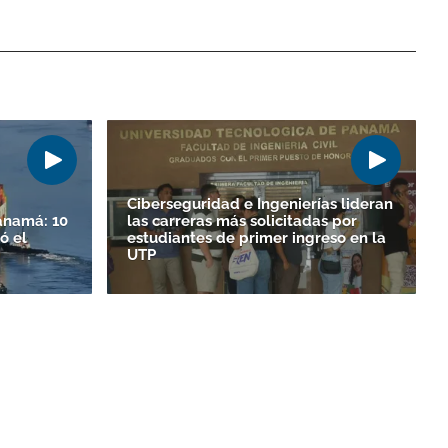
Ciberseguridad e Ingenierías lideran
anamá: 10
las carreras más solicitadas por
ó el
estudiantes de primer ingreso en la
UTP