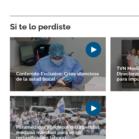
Si te lo perdiste
TVN Media
Contenido Exclusivo: Crisis silenciosa
Directora
de la salud bucal
para impu
Paramédicos y técnicos de urgencias
médicas marchan para exigir
reclasificación laboral