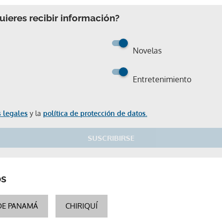
ieres recibir información?
Novelas
Entretenimiento
 legales
y la
política de protección de datos.
SUSCRIBIRSE
Gracias por suscribirte a nuestro boletín.
os
DE PANAMÁ
CHIRIQUÍ
ACEPTAR