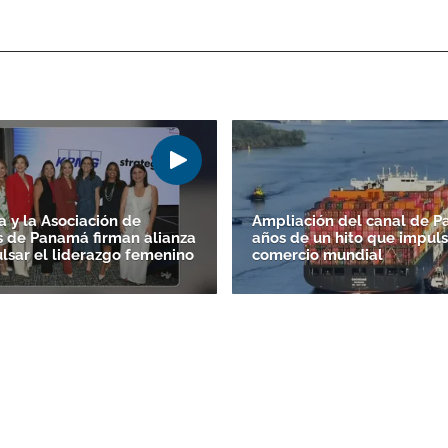
 y la Asociación de
Ampliación del canal de P
s de Panamá firman alianza
años de un hito que impuls
lsar el liderazgo femenino
comercio mundial