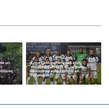
 de un
Copa Centroamericana 2026
resultado| UMECIT FC no pudo
ilitares
sostenerse ante Olimpia en
Penonomé