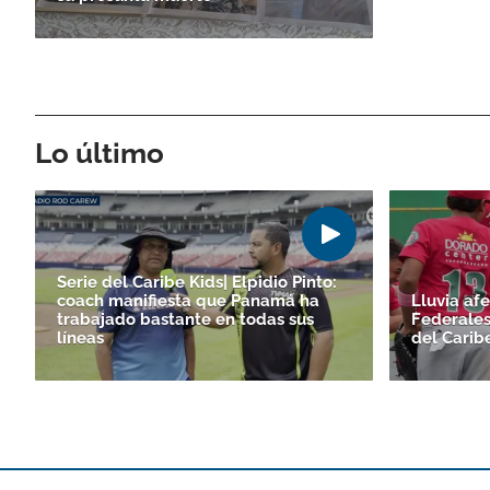
Lo último
Serie del Caribe Kids| Elpidio Pinto:
coach manifiesta que Panamá ha
Lluvia af
trabajado bastante en todas sus
Federales
líneas
del Carib