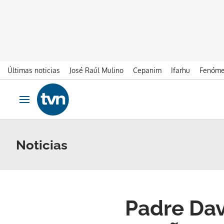
Últimas noticias
José Raúl Mulino
Cepanim
Ifarhu
Fenóme
Ir al contenido
Obrir navegació
Noticias
Padre Dav