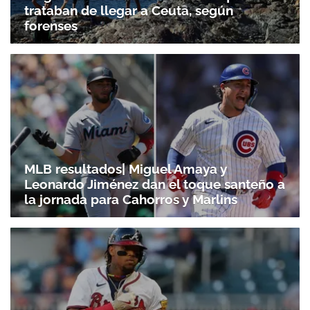
trataban de llegar a Ceuta, según
forenses
MLB resultados| Miguel Amaya y
Leonardo Jiménez dan el toque santeño a
la jornada para Cahorros y Marlins