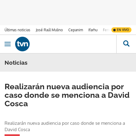
Últimas noticias
José Raúl Mulino
Cepanim
Ifarhu
Fenómeno de El Ni
EN VIVO
Ir al contenido
Obrir navegació
Noticias
Realizarán nueva audiencia por
caso donde se menciona a David
Cosca
Realizarán nueva audiencia por caso donde se menciona a
David Cosca