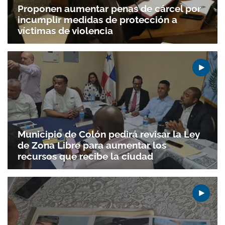
ACEPTAR
Proponen aumentar penas de cárcel por
incumplir medidas de protección a
víctimas de violencia
Municipio de Colón pedirá revisar la Ley
de Zona Libre para aumentar los
recursos que recibe la ciudad