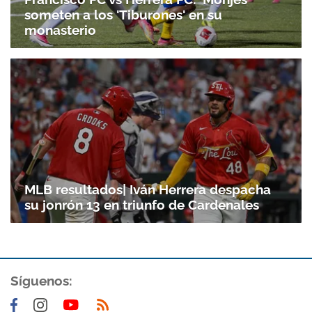
someten a los 'Tiburones' en su
monasterio
MLB resultados| Iván Herrera despacha
su jonrón 13 en triunfo de Cardenales
Síguenos: