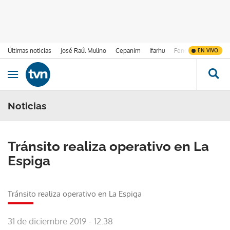
Últimas noticias
José Raúl Mulino
Cepanim
Ifarhu
Fenómeno de El Ni
EN VIVO
Ir al contenido
Obrir navegació
Noticias
Tránsito realiza operativo en La
Espiga
Tránsito realiza operativo en La Espiga
31 de diciembre 2019 - 12:38