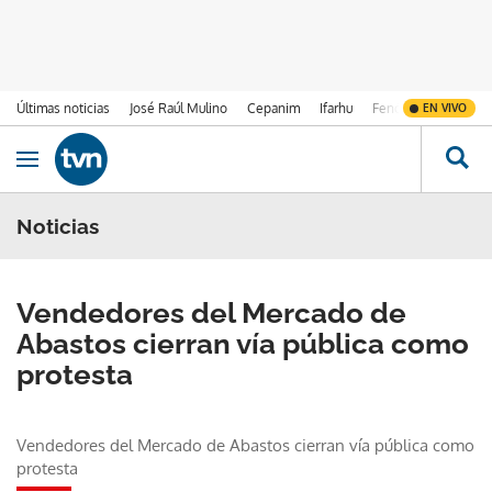
Últimas noticias
José Raúl Mulino
Cepanim
Ifarhu
Fenómeno de El Ni
EN VIVO
Ir al contenido
Obrir navegació
Noticias
Vendedores del Mercado de
Abastos cierran vía pública como
protesta
Vendedores del Mercado de Abastos cierran vía pública como
protesta