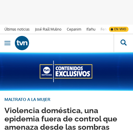
Últimas noticias
José Raúl Mulino
Cepanim
Ifarhu
Fenómeno de El Ni
EN VIVO
Ir al contenido
Obrir navegació
MALTRATO A LA MUJER
Violencia doméstica, una
epidemia fuera de control que
amenaza desde las sombras