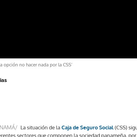
na opción no hacer nada por la CSS’
ias
ANAMÁ/
La situación de la
Caja de Seguro Social
(CSS) sig
ferentes sectores que componen la sociedad panameña, por