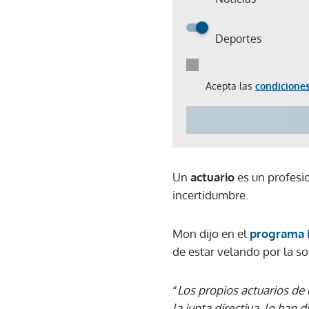
Deportes
Acepta las
condiciones
Un
actuario
es un profesio
incertidumbre.
Mon dijo en el
programa D
de estar velando por la so
“
Los propios actuarios de l
la junta directiva, lo han