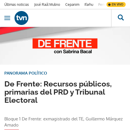
Últimas noticias
José Raúl Mulino
Cepanim
Ifarhu
Fenómeno de El Ni
EN VIVO
Ir al contenido
Obrir navegació
PANORAMA POLÍTICO
De Frente: Recursos públicos,
primarias del PRD y Tribunal
Electoral
Bloque 1 De Frente: exmagistrado del TE, Guillermo Márquez
Amado