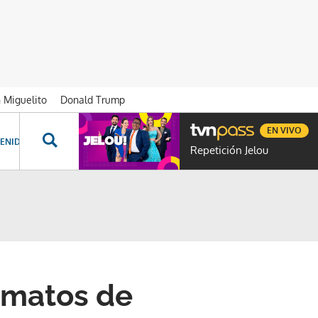
n Miguelito
Donald Trump
EN VIVO
ENIDOS ESPECIALES
NOVELAS
PROGRAMAS
GENTE TVN
PROG
Repetición Jelou
rmatos de