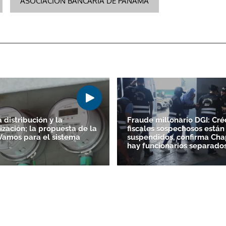
ASOCIACIÓN BANCARIA DE PANAMÁ
 distribución y la
Fraude millonario DGI: Cré
ización; la propuesta de la
fiscales sospechosos están
amos para el sistema
suspendidos, confirma Ch
hay funcionarios separado