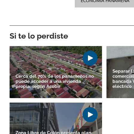
ECONOMÍA PANAMEÑA
Si te lo perdiste
Separar la
Cerca del 70% de los panameños no
comercial
puede acceder a una vivienda
bancada V
propia, según Acobir
eléctrico
Zona Libre de Colón presenta plan