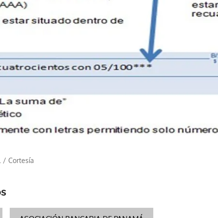
.
/
Cortesía
os