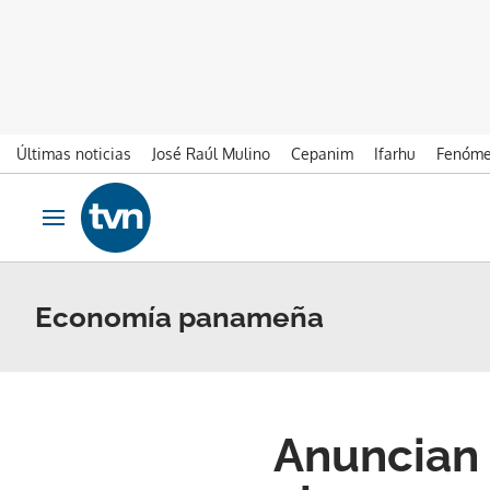
Últimas noticias
José Raúl Mulino
Cepanim
Ifarhu
Fenóme
Ir al contenido
Obrir navegació
Economía panameña
Anuncian 