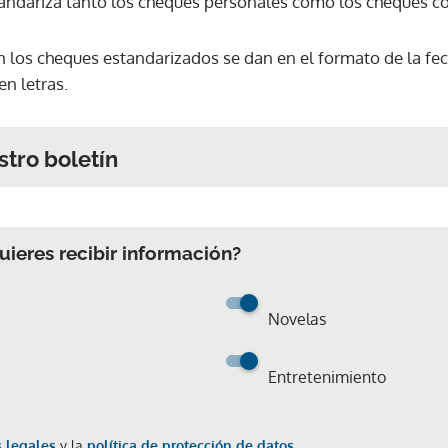
tandariza tanto los cheques personales como los cheques c
n los cheques estandarizados se dan en el formato de la fec
n letras.
stro boletín
ieres recibir información?
Novelas
Entretenimiento
 legales
y la
política de protección de datos.