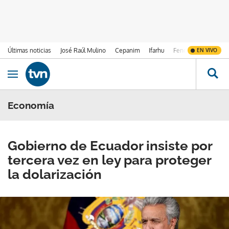
Últimas noticias
José Raúl Mulino
Cepanim
Ifarhu
Fenómeno de El Ni
EN VIVO
Ir al contenido
Obrir navegació
Economía
Gobierno de Ecuador insiste por
tercera vez en ley para proteger
la dolarización