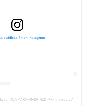
ta publicación en Instagram
ida por XILA MARIA RIVER RED (@britneyspears)