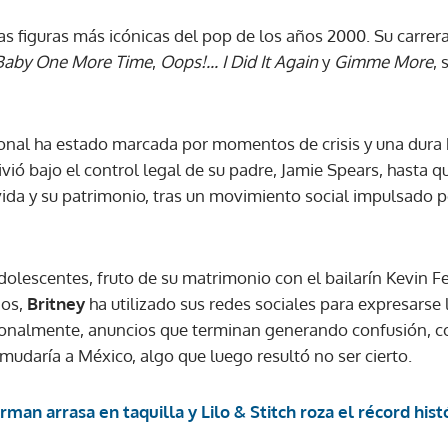
las figuras más icónicas del pop de los años 2000. Su carr
ACEPTAR
Baby One More Time
,
Oops!... I Did It Again
y
Gimme More
, 
onal ha estado marcada por momentos de crisis y una dura ba
vió bajo el control legal de su padre, Jamie Spears, hasta qu
vida y su patrimonio, tras un movimiento social impulsado p
 adolescentes, fruto de su matrimonio con el bailarín Kevin F
ños,
Britney
ha utilizado sus redes sociales para expresarse
casionalmente, anuncios que terminan generando confusión,
mudaría a México, algo que luego resultó no ser cierto.
man arrasa en taquilla y Lilo & Stitch roza el récord hist