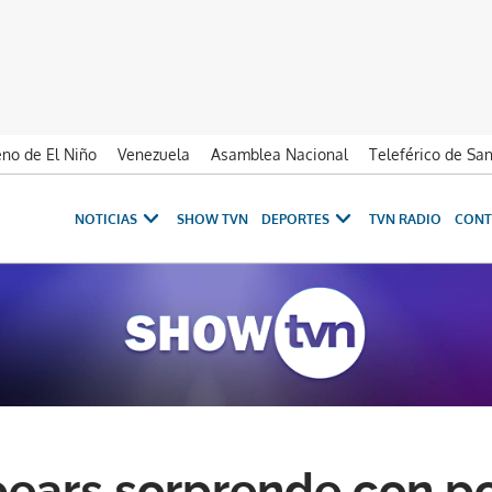
no de El Niño
Venezuela
Asamblea Nacional
Teleférico de Sa
NOTICIAS
SHOW TVN
DEPORTES
TVN RADIO
CONT
pears sorprende con p