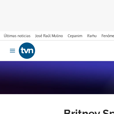
Últimas noticias
José Raúl Mulino
Cepanim
Ifarhu
Fenóme
Ir al contenido
Obrir navegació
Britney S