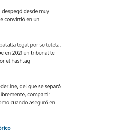
era despegó desde muy
se convirtió en un
talla legal por su tutela.
e en 2021 un tribunal le
or el hashtag
ederline, del que se separó
 libremente, compartir
 como cuando aseguró en
órico