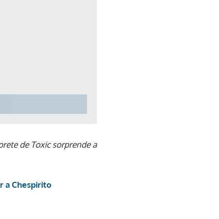
rprete de Toxic sorprende a
r a Chespirito