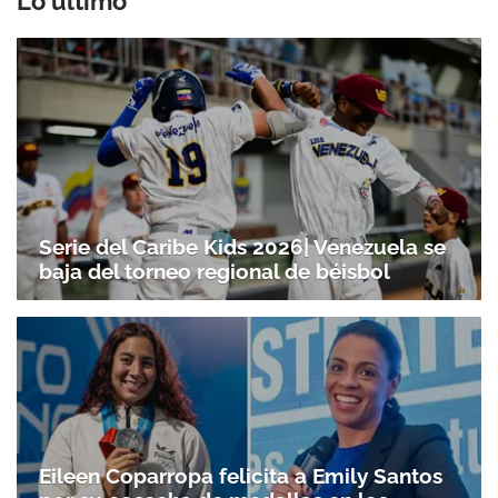
Lo último
Serie del Caribe Kids 2026| Venezuela se
baja del torneo regional de béisbol
Gracias por suscribirte a nuestro boletín.
ACEPTAR
Eileen Coparropa felicita a Emily Santos