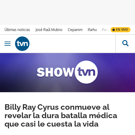
Últimas noticias
José Raúl Mulino
Cepanim
Ifarhu
Fenómeno de El Ni
EN VIVO
Ir al contenido
Obrir navegació
Billy Ray Cyrus conmueve al
revelar la dura batalla médica
que casi le cuesta la vida