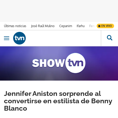
Últimas noticias
José Raúl Mulino
Cepanim
Ifarhu
Fenómeno de El Ni
EN VIVO
Ir al contenido
Obrir navegació
Jennifer Aniston sorprende al
convertirse en estilista de Benny
Blanco