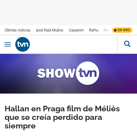
Últimas noticias
José Raúl Mulino
Cepanim
Ifarhu
Fenómeno de El Ni
EN VIVO
Ir al contenido
Obrir navegació
Hallan en Praga film de Méliès
que se creía perdido para
siempre