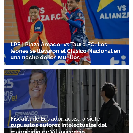
ACEPTAR
LPF | Plaza Amador vs Tauro FC: Los
leones se llevaron el Clásico Nacional en
una noche de los Murillos
Fiscalía de Ecuador acusa a siete
supuestos autores intelectuales del
magnicidio de Villavicencio