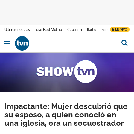
Últimas noticias
José Raúl Mulino
Cepanim
Ifarhu
Fenómeno de El Ni
EN VIVO
Ir al contenido
Obrir navegació
Impactante: Mujer descubrió que
su esposo, a quien conoció en
una iglesia, era un secuestrador