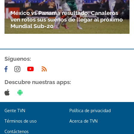
México vs Panamá resultado: Canaleros
ven rotos sus sueños de llegar al próximo
Mundial Sub-20
Síguenos:
Descubre nuestras apps:
Gente TVN
Política de privacidad
Términos de uso
Acerca de TVN
Contáctenos