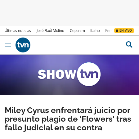
Últimas noticias
José Raúl Mulino
Cepanim
Ifarhu
Fenómeno de El Ni
EN VIVO
Ir al contenido
Obrir navegació
Miley Cyrus enfrentará juicio por
presunto plagio de 'Flowers' tras
fallo judicial en su contra