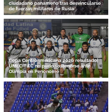
ciudadano panameño tras desvincularse
Gracias por suscribirte a nuestro boletín.
de fuerzas militares de Rusia
ACEPTAR
Copa Centroamericana 2026 resultado|
UMECIT FC no pudo sostenerse ante
Olimpia en Penonomé