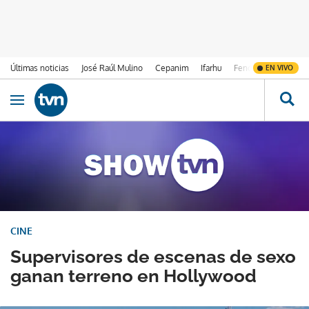
Últimas noticias
José Raúl Mulino
Cepanim
Ifarhu
Fenómeno de El Ni
EN VIVO
Ir al contenido
Obrir navegació
CINE
Supervisores de escenas de sexo
ganan terreno en Hollywood