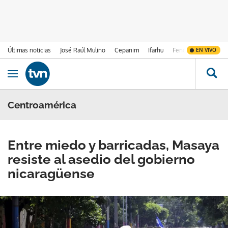
Últimas noticias
José Raúl Mulino
Cepanim
Ifarhu
Fenómeno de El Ni
EN VIVO
Ir al contenido
Obrir navegació
Centroamérica
Entre miedo y barricadas, Masaya
resiste al asedio del gobierno
nicaragüense