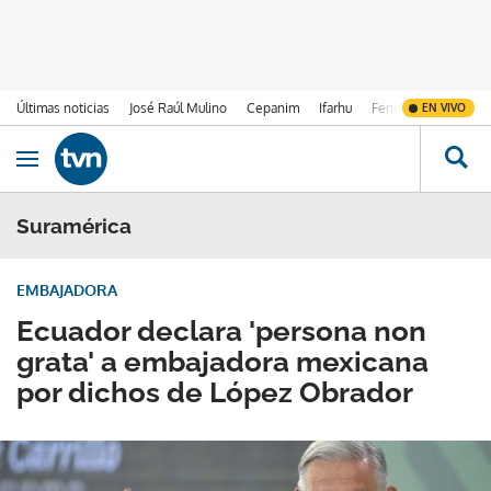
Últimas noticias
José Raúl Mulino
Cepanim
Ifarhu
Fenómeno de El Ni
EN VIVO
Ir al contenido
Obrir navegació
Suramérica
EMBAJADORA
Ecuador declara 'persona non
grata' a embajadora mexicana
por dichos de López Obrador