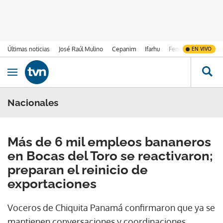
Últimas noticias
José Raúl Mulino
Cepanim
Ifarhu
Fenómeno de El Ni
EN VIVO
Ir al contenido
Obrir navegació
Nacionales
Más de 6 mil empleos bananeros
en Bocas del Toro se reactivaron;
preparan el reinicio de
exportaciones
Voceros de Chiquita Panamá confirmaron que ya se
mantienen conversaciones y coordinaciones