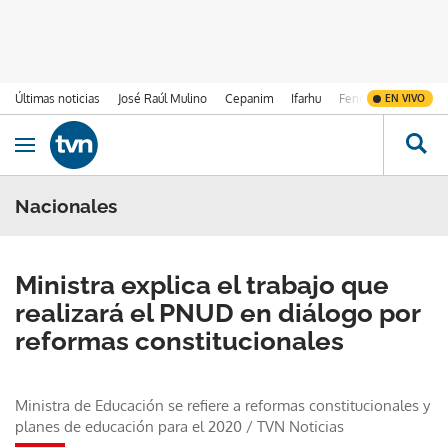
Últimas noticias
José Raúl Mulino
Cepanim
Ifarhu
Fenómeno de El Ni
EN VIVO
Ir al contenido
Obrir navegació
Nacionales
Ministra explica el trabajo que
realizará el PNUD en diálogo por
reformas constitucionales
Ministra de Educación se refiere a reformas constitucionales y
planes de educación para el 2020
/
TVN Noticias