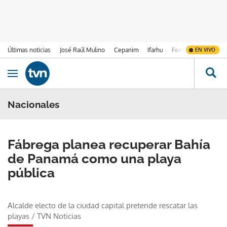
Últimas noticias
José Raúl Mulino
Cepanim
Ifarhu
Fenómeno de El Ni
EN VIVO
Ir al contenido
Obrir navegació
Nacionales
Fábrega planea recuperar Bahía
de Panamá como una playa
pública
Alcalde electo de la ciudad capital pretende rescatar las
playas
/
TVN Noticias