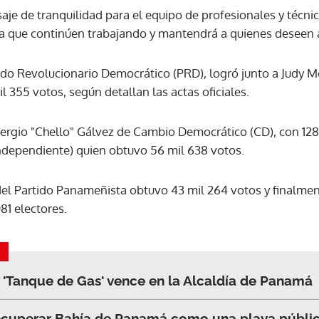
je de tranquilidad para el equipo de profesionales y técni
 que continúen trabajando y mantendrá a quienes deseen a
ACEPTAR
tido Revolucionario Democrático (PRD), logró junto a Judy M
il 355 votos, según detallan las actas oficiales.
rgio "Chello" Gálvez de Cambio Democrático (CD), con 128 
ndependiente) quien obtuvo 56 mil 638 votos.
el Partido Panameñista obtuvo 43 mil 264 votos y finalme
81 electores.
 'Tanque de Gas' vence en la Alcaldía de Panamá
ecuperar Bahía de Panamá como una playa públi