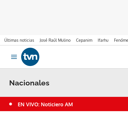
Últimas noticias
José Raúl Mulino
Cepanim
Ifarhu
Fenóme
Ir al contenido
Obrir navegació
Nacionales
EN VIVO: Noticiero AM