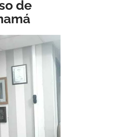
so de
anamá