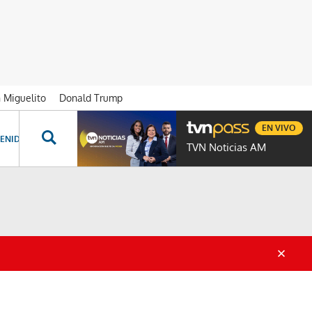
n Miguelito
Donald Trump
EN VIVO
ENIDOS ESPECIALES
NOVELAS
PROGRAMAS
GENTE TVN
PROG
TVN Noticias AM