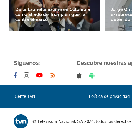
De la Espriella asume en Colombia
Jorge Om
como aliado de Trump en guerra
exreprese
contra el narco
detenido 
Síguenos:
Descubre nuestras a
Gente TVN
Política de privacidad
© Televisora Nacional, S.A 2024, todos los derecho