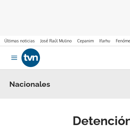
Últimas noticias
José Raúl Mulino
Cepanim
Ifarhu
Fenóme
Ir al contenido
Obrir navegació
Nacionales
Detención 