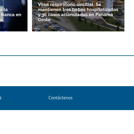
Virus respiratorio sincitial: Se
a la
mantienen tres bebés hospitalizados
a banca en
y 36 casos acumulados en Panamá
os
Oeste
N
Contáctenos