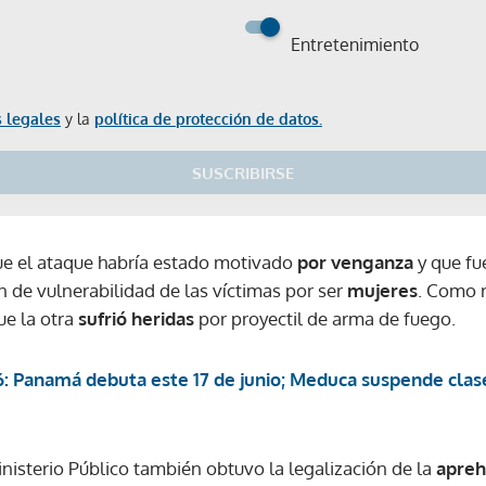
Entretenimiento
 legales
y la
política de protección de datos.
SUSCRIBIRSE
ue el ataque habría estado motivado
por venganza
y que fu
 de vulnerabilidad de las víctimas por ser
mujeres
. Como r
ue la otra
sufrió heridas
por proyectil de arma de fuego.
: Panamá debuta este 17 de junio; Meduca suspende clase
inisterio Público también obtuvo la legalización de la
apreh
Gracias por suscribirte a nuestro boletín.