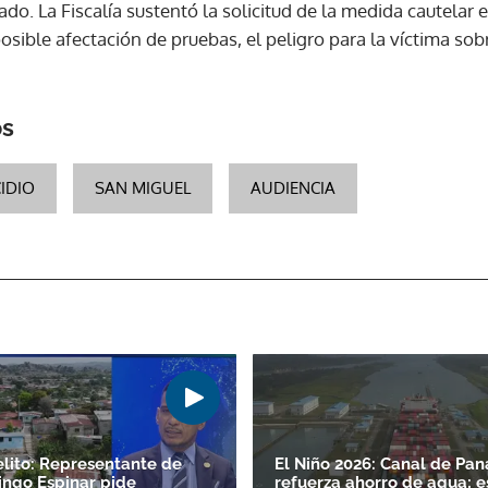
ado. La Fiscalía sustentó la solicitud de la medida cautelar 
posible afectación de pruebas, el peligro para la víctima sob
ACEPTAR
os
IDIO
SAN MIGUEL
AUDIENCIA
lito: Representante de
El Niño 2026: Canal de Pa
ngo Espinar pide
refuerza ahorro de agua; e