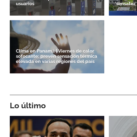
usuarios
'sensatez'
Clima en Panamá | Viernes de calor
sofocante: prevén sensación térmica
elevada en varias regiones del país
Lo último