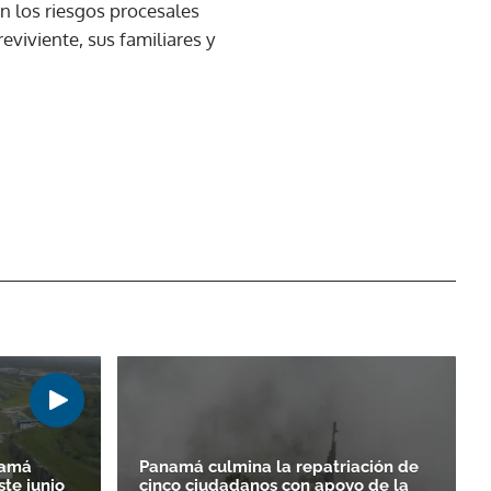
en los riesgos procesales
reviviente, sus familiares y
namá
Panamá culmina la repatriación de
ste junio
cinco ciudadanos con apoyo de la