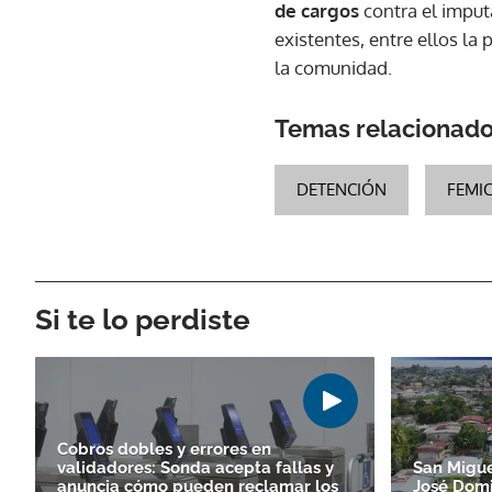
de cargos
contra el imput
existentes, entre ellos la 
la comunidad.
Temas relacionad
DETENCIÓN
FEMIC
Si te lo perdiste
Cobros dobles y errores en
validadores: Sonda acepta fallas y
San Migue
anuncia cómo pueden reclamar los
José Domi