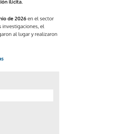
ón ilícita.
unio de 2026
en el sector
 investigaciones, el
aron al lugar y realizaron
as