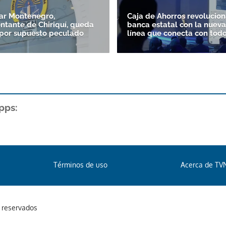
ar Montenegro,
Caja de Ahorros revolucion
ntante de Chiriquí, queda
banca estatal con la nuev
por supuesto peculado
línea que conecta con tod
pps:
Términos de uso
Acerca de TV
s reservados