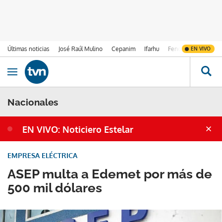
Últimas noticias
José Raúl Mulino
Cepanim
Ifarhu
Fenómeno de El Ni
EN VIVO
Ir al contenido
Obrir navegació
Nacionales
EN VIVO: Noticiero Estelar
EMPRESA ELÉCTRICA
ASEP multa a Edemet por más de
500 mil dólares