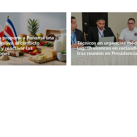
ca propone a Panamá una
initiva al conflicto
Técnicos en urgencias méd
y reactivar las
logran avances en reclasif
ones
tras reunión en Presidenci