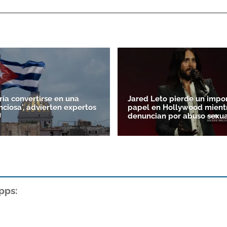
ía convertirse en una
Jared Leto pierde un impo
nciosa', advierten expertos
papel en Hollywood mientr
U
denuncian por abuso sexua
pps: