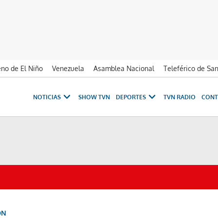
no de El Niño
Venezuela
Asamblea Nacional
Teleférico de Sa
NOTICIAS
SHOW TVN
DEPORTES
TVN RADIO
CONT
ÓN