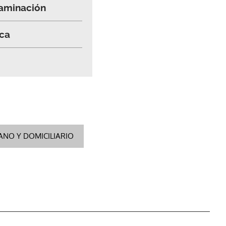
taminación
ica
NO Y DOMICILIARIO