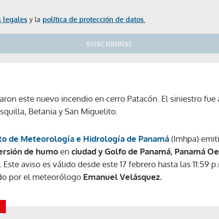
 legales
y la
política de protección de datos.
SUSCRIBIRSE
aron este nuevo incendio en cerro Patacón. El siniestro fu
squilla, Betania y San Miguelito.
uto de Meteorología e Hidrología de Panamá
(Imhpa) emiti
persión de humo
en
ciudad y Golfo de Panamá, Panamá Oe
 Este aviso es válido desde este 17 febrero hasta las 11:59 p
ado por el meteorólogo
Emanuel Velásquez.
Gracias por suscribirte a nuestro boletín.