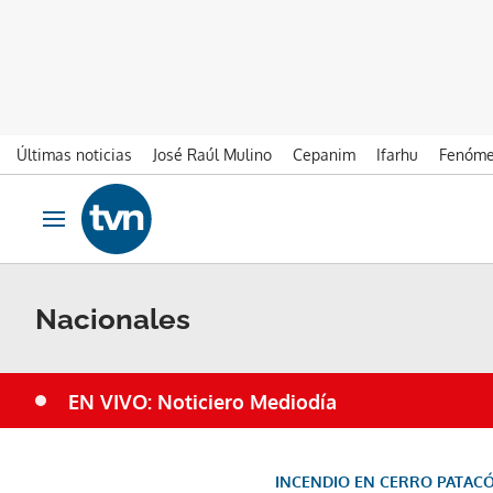
Últimas noticias
José Raúl Mulino
Cepanim
Ifarhu
Fenóme
Ir al contenido
Obrir navegació
Nacionales
EN VIVO: Noticiero Mediodía
INCENDIO EN CERRO PATAC