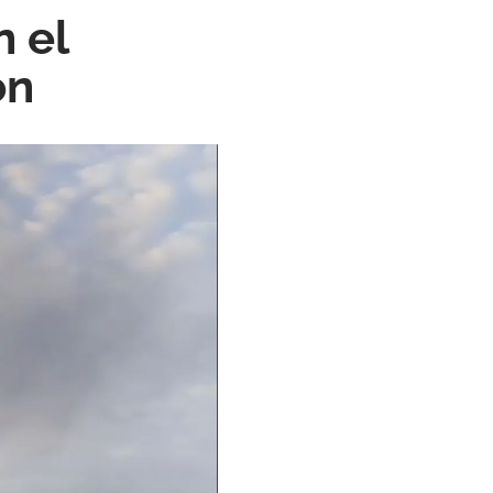
 el
ón