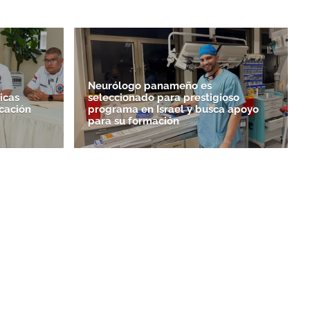
Neurólogo panameño es
icas
seleccionado para prestigioso
icación
programa en Israel y busca apoyo
a
para su formación