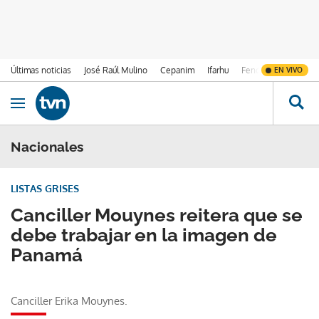
Últimas noticias
José Raúl Mulino
Cepanim
Ifarhu
Fenómeno de El Ni
EN VIVO
Ir al contenido
Obrir navegació
Nacionales
LISTAS GRISES
Canciller Mouynes reitera que se
debe trabajar en la imagen de
Panamá
Canciller Erika Mouynes.